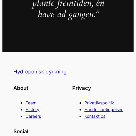
plante fremtiden, én
have ad gangen.”
Hydroponisk dyrkning
About
Privacy
Team
Privatlivspolitik
History
Handelsbetingelser
Careers
Kontakt os
Social